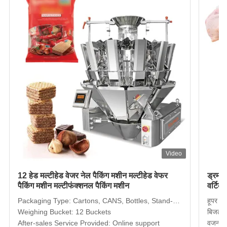
स्टेनलेस स्टील Motorized लचीला लचीला रोलर कन्वेयर
इनलाइन टेक अवे चैन बेल्ट बकेट एलेवेटर कन्वेयर
200 ग्राम जाँच वजन
CW500 की जाँच करें वजन
उच्च संवेदनशीलता क्षैतिज ऑटो कन्वेयर धातु डिटेक्टर मशीन
ग्रेविटी फ्री फॉल पाउडर दानेदार कन्वेयर मेटल डिटेक्टर मशीन
17 इंच टच स्क्रीन 150W खाद्य एक्स रे निरीक्षण प्रणाली
Video
12 हेड मल्टीहेड वेजर नेल पैकिंग मशीन मल्टीहेड वेफर
ड्रमस
पैकिंग मशीन मल्टीफंक्शनल पैकिंग मशीन
वर्टिक
Packaging Type: Cartons, CANS, Bottles, Stand-up
हूपर वॉ
Pouch, Bags, Film, Pouch
Weighing Bucket: 12 Buckets
बिजली 
After-sales Service Provided: Online support
वजन: 