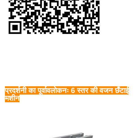
प्रदर्शनी का पूर्वावलोकनः 6 स्तर की वजन छँटाई
मशीन