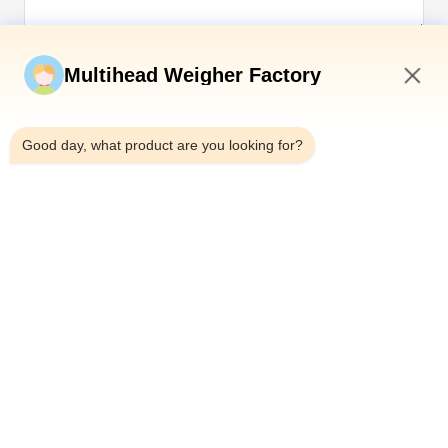
अब सबमिट करें
Multihead Weigher Factory
4:02 AM
Good day, what product are you looking for?
टेलीफोन：0086-18923335619
ईमेल：sales@toupack.com
हमारे बारे में
कंपनी प्रोफ़ाइल
कारखाने का दौरा
गुणवत्ता नियंत्रण