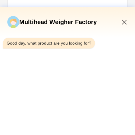
अब सबमिट करें
Multihead Weigher Factory
2:14 PM
Good day, what product are you looking for?
टेलीफोन：0086-18923335619
ईमेल：sales@toupack.com
हमारे बारे में
कंपनी प्रोफ़ाइल
कारखाने का दौरा
गुणवत्ता नियंत्रण