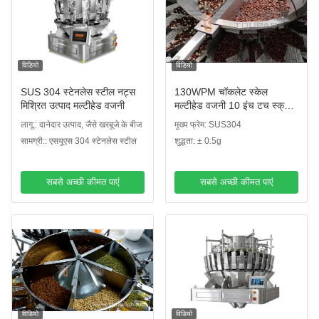
विडियो
विडियो
SUS 304 स्टेनलेस स्टील नट्स
130WPM चॉकलेट स्केल
मिश्रित उत्पाद मल्टीहेड वजनी
मल्टीहेड वजनी 10 इंच टच स्क्रीन
के साथ
लागू:: दानेदार उत्पाद, जैसे खरबूजे के बीज
मुख्य फ्रेम: SUS304
सामग्री:: एसयूएस 304 स्टेनलेस स्टील
शुद्धता: ± 0.5g
सबसे अच्छी कीमत पाएं
सबसे अच्छी कीमत पाएं
विडियो
विडियो