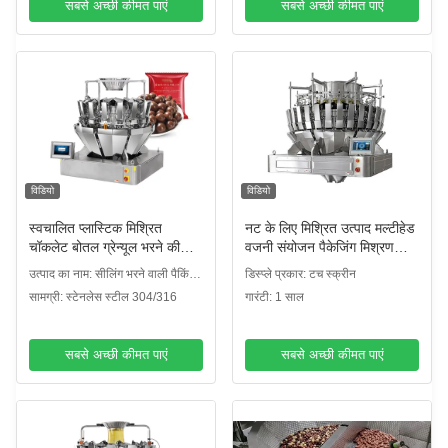
सबसे अच्छी कीमत पाएं
सबसे अच्छी कीमत पाएं
विडियो
विडियो
स्वचालित प्लास्टिक मिश्रित
नट के लिए मिश्रित उत्पाद मल्टीहेड
चॉकलेट बोतल ग्रेन्यूल भरने की
वजनी संयोजन पैकेजिंग मिश्रण
मशीन चॉकलेट बॉल हार्ड कैंडी भरने
मात्रात्मक 32 प्रमुख
उत्पाद का नाम: सीलिंग भरने वाली पैकिंग
डिस्प्ले प्रकार: टच स्क्रीन
की मशीन
मशीन
सामग्री: स्टेनलेस स्टील 304/316
गारंटी: 1 साल
सबसे अच्छी कीमत पाएं
सबसे अच्छी कीमत पाएं