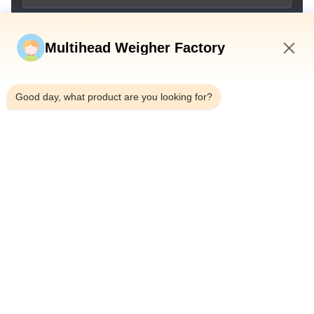
अब सबमिट करें
Multihead Weigher Factory
12:33 PM
Good day, what product are you looking for?
टेलीफोन：0086-18923335619
ईमेल：sales@toupack.com
हमारे बारे में
कंपनी प्रोफ़ाइल
कारखाने का दौरा
गुणवत्ता नियंत्रण
साइटमैप