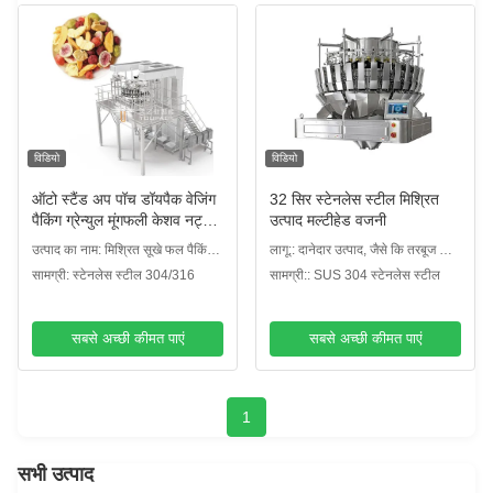
विडियो
विडियो
ऑटो स्टैंड अप पॉच डॉयपैक वेजिंग
32 सिर स्टेनलेस स्टील मिश्रित
पैकिंग ग्रेन्युल मूंगफली केशव नट्स
उत्पाद मल्टीहेड वजनी
मल्टीहेड वेजर भरने की मशीन
उत्पाद का नाम: मिश्रित सूखे फल पैकिंग
लागू:: दानेदार उत्पाद, जैसे कि तरबूज के
मशीन
बीज
सामग्री: स्टेनलेस स्टील 304/316
सामग्री:: SUS 304 स्टेनलेस स्टील
सबसे अच्छी कीमत पाएं
सबसे अच्छी कीमत पाएं
1
सभी उत्पाद