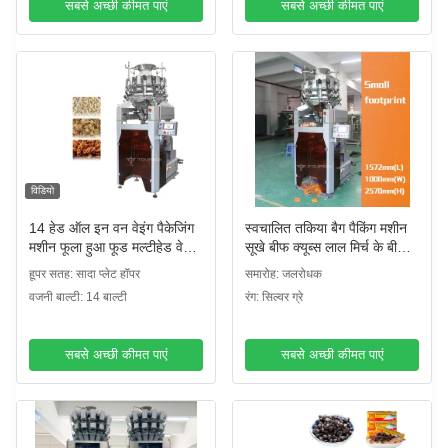
सबसे अच्छी कीमत पाएं
सबसे अच्छी कीमत पाएं
विडियो
14 हेड ऑल इन वन वेइंग पैकेजिंग
स्वचालित तकिया बैग पैकिंग मशीन
मशीन फूला हुआ फूड मल्टीहेड वेगर
सूखे बीफ क्यूब्स लाल मिर्च के बीज
4kw
क्वाड सील बैग पैकिंग मशीन
हूपर सतह: सादा प्लेट हॉपर
समारोह: जलरोधक
वजनी बाल्टी: 14 बाल्टी
रंग: सिल्वर ग्रे
सबसे अच्छी कीमत पाएं
सबसे अच्छी कीमत पाएं