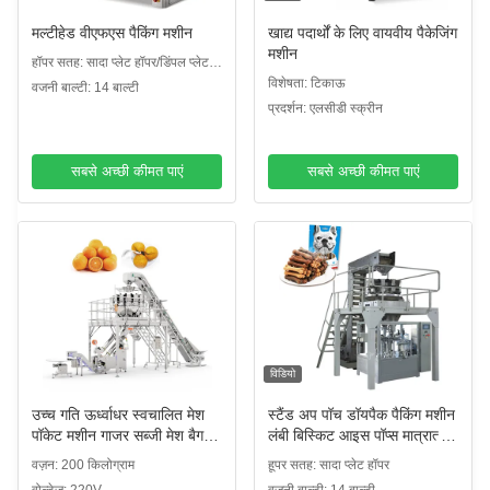
मल्टीहेड वीएफएस पैकिंग मशीन
खाद्य पदार्थों के लिए वायवीय पैकेजिंग
मशीन
हॉपर सतह: सादा प्लेट हॉपर/डिंपल प्लेट
हॉपर
विशेषता: टिकाऊ
वजनी बाल्टी: 14 बाल्टी
प्रदर्शन: एलसीडी स्क्रीन
सबसे अच्छी कीमत पाएं
सबसे अच्छी कीमत पाएं
विडियो
उच्च गति ऊर्ध्वाधर स्वचालित मेश
स्टैंड अप पॉच डॉयपैक पैकिंग मशीन
पॉकेट मशीन गाजर सब्जी मेश बैग
लंबी बिस्किट आइस पॉप्स मात्रात्मक
बेलर नाशपाती स्वचालित नेट पैकिंग
तौल और पैकेजिंग लाइन
वज़न: 200 किलोग्राम
हूपर सतह: सादा प्लेट हॉपर
मशीन