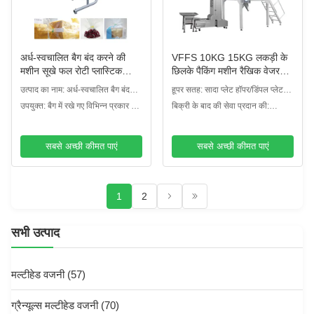
अर्ध-स्वचालित बैग बंद करने की
VFFS 10KG 15KG लकड़ी के
मशीन सूखे फल रोटी प्लास्टिक
छिलके पैकिंग मशीन रैखिक वेजर
पैकेजिंग बैग मशीन
बिल्ली कूड़े के थैले भरने पैकिंग
उत्पाद का नाम: अर्ध-स्वचालित बैग बंद
हूपर सतह: सादा प्लेट हॉपर/डिंपल प्लेट
मशीनरी
करने की मशीन
हॉपर
उपयुक्त: बैग में रखे गए विभिन्न प्रकार के
बिक्री के बाद की सेवा प्रदान की:
उत्पाद
ऑनलाइन सहायता
सबसे अच्छी कीमत पाएं
सबसे अच्छी कीमत पाएं
1
2
सभी उत्पाद
मल्टीहेड वजनी
(57)
ग्रैन्यूल्स मल्टीहेड वजनी
(70)