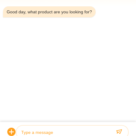
2:04 AM
Good day, what product are you looking for?
टेलीफोन：0086-18923335619
ईमेल：sales@toupack.com
हमारे बारे में
कंपनी प्रोफ़ाइल
कारखाने का दौरा
गुणवत्ता नियंत्रण
साइटमैप
गोपनीयता नीति
चीन अच्छी गुणवत्ता मल्टीहेड वजनी आपूर्तिकर्ता. कॉपीराइट © 2020-2026
GUANGDONG TOUPACK INTELLIGENT EQUIPMENT CO., LTD . सर्वाधिकार
सुरक्षित।