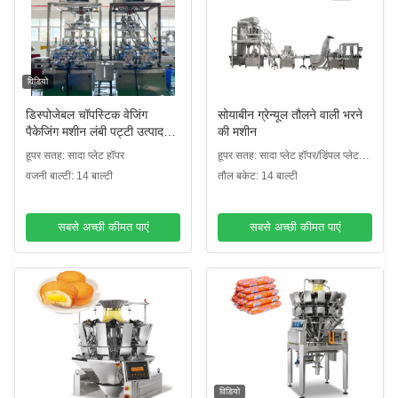
विडियो
डिस्पोजेबल चॉपस्टिक वेजिंग
सोयाबीन ग्रेन्यूल तौलने वाली भरने
पैकेजिंग मशीन लंबी पट्टी उत्पाद
की मशीन
16 सिर वजन के साथ
हूपर सतह: सादा प्लेट हॉपर
हूपर सतह: सादा प्लेट हॉपर/डिंपल प्लेट
हॉपर
वजनी बाल्टी: 14 बाल्टी
तौल बकेट: 14 बाल्टी
सबसे अच्छी कीमत पाएं
सबसे अच्छी कीमत पाएं
विडियो