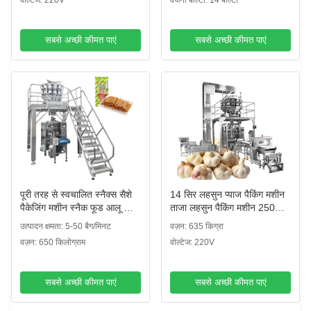
वोल्टेज: 220V
वजनी बाल्टी: 14 बाल्टी
सबसे अच्छी कीमत पाएं
सबसे अच्छी कीमत पाएं
पूरी तरह से स्वचालित स्नैक्स सैशे
14 सिर लहसुन प्याज पैकिंग मशीन
पैकेजिंग मशीन स्नैक फूड आलू चिप्स
ताजा लहसुन पैकिंग मशीन 250
पॉप कॉर्न नाइट्रोजन फ्लशिंग
ग्राम 500 ग्राम 1 किलो Vffs
उत्पादन क्षमता: 5-50 बैग/मिनट
वज़न: 635 किग्रा
डोयपैक पैकिंग मशीन
पैकिंग मशीनें
वज़न: 650 किलोग्राम
वोल्टेज: 220V
सबसे अच्छी कीमत पाएं
सबसे अच्छी कीमत पाएं