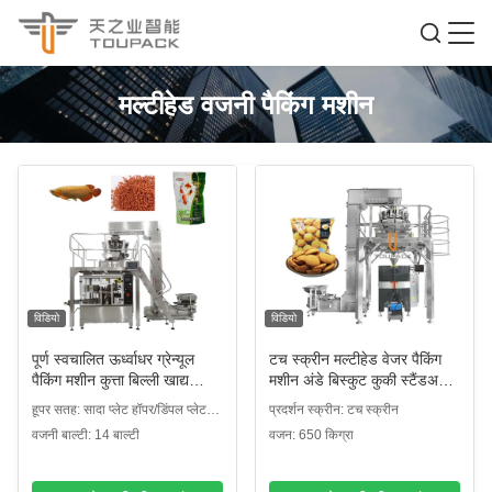
मल्टीहेड वजनी पैकिंग मशीन
विडियो
विडियो
पूर्ण स्वचालित ऊर्ध्वाधर ग्रेन्यूल
टच स्क्रीन मल्टीहेड वेजर पैकिंग
पैकिंग मशीन कुत्ता बिल्ली खाद्य
मशीन अंडे बिस्कुट कुकी स्टैंडअप
पैकेजिंग मछली कछुआ पशु फ़ीड
पॉच के लिए
हूपर सतह: सादा प्लेट हॉपर/डिंपल प्लेट
प्रदर्शन स्क्रीन: टच स्क्रीन
वजन
हॉपर
वजनी बाल्टी: 14 बाल्टी
वजन: 650 किग्रा