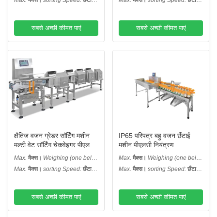
Max.
मैक्स।
sorting Speed:
छँटाई
Max.
मैक्स।
sorting Speed:
छँटाई
गति:
: 300 डब्ल्यूपीएम
गति:
: 300 डब्ल्यूपीएम
सबसे अच्छी कीमत पाएं
सबसे अच्छी कीमत पाएं
क्षैतिज वजन ग्रेडर सॉर्टिंग मशीन
IP65 परिपत्र बहु ​​वजन छँटाई
मल्टी वेट सॉर्टिंग चेकवेइगर पीएलसी
मशीन पीएलसी नियंत्रण
नियंत्रण
Max.
मैक्स।
Weighing (one belt):
Max.
मैक्स।
Weighing (one belt):
वजन (एक बेल्ट):
: 1000g
वजन (एक बेल्ट):
: 1000g
Max.
मैक्स।
sorting Speed:
छँटाई
Max.
मैक्स।
sorting Speed:
छँटाई
गति:
: 160 WPM
गति:
: 300 WPM
सबसे अच्छी कीमत पाएं
सबसे अच्छी कीमत पाएं