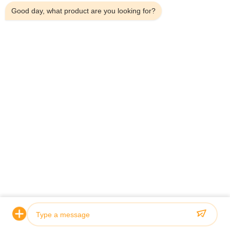
Good day, what product are you looking for?
टेलीफोन：0086-18923335619
ईमेल：sales@toupack.com
हमारे बारे में
कंपनी प्रोफ़ाइल
कारखाने का दौरा
गुणवत्ता नियंत्रण
साइटमैप
गोपनीयता नीति
चीन अच्छी गुणवत्ता मल्टीहेड वजनी आपूर्तिकर्ता. कॉपीराइट © 2020-2026
GUANGDONG TOUPACK INTELLIGENT EQUIPMENT CO., LTD . सर्वाधिकार
सुरक्षित।