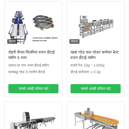
विडियो
विडियो
दोहरी चैनल तिलपिया वजन छँटाई
खाद्य ग्रेड फल ग्रेडर कन्वेयर बेल्ट
मशीन 6 स्तर
वजन छँटाई मशीन
उत्पाद का नाम: वजन छँटाई मशीन
वजनी रेंज: 10g ~ 1,000g
क्रमबद्ध ग्रेड: 6-स्तरीय छँटाई
छँटाई सटीकता: ± 0.3g
सबसे अच्छी कीमत पाएं
सबसे अच्छी कीमत पाएं