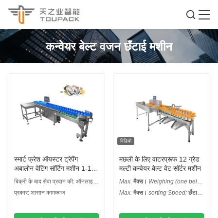
कन्वेयर बेल्ट वजन छँटाई मशीन
विडियो
स्मार्ट फ्रेश ऑयस्टर ट्रेपैंग
मछली के लिए वाटरप्रूफ 12 ग्रेड
अबालोन वेटिंग सॉर्टिंग मशीन 1-12
मल्टी कन्वेयर बेल्ट वेट सॉर्टर मशीन
लेवल सीफूड ग्रेडिंग मशीन
बिक्री के बाद सेवा प्रदान की: ऑनलाइन
Max.
मैक्स।
Weighing (one belt):
समर्थन
वजन (एक बेल्ट):
: 1000 ग्राम
प्रकार: आसान कामकाज
Max.
मैक्स।
sorting Speed:
छँटाई
गति:
: 300 डब्ल्यूपीएम