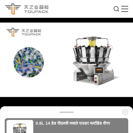
0.8L 14 हेड पीएलसी मसाले पाउडर मल्टीहेड वीगर