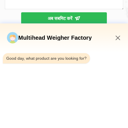
अब सबमिट करें
Multihead Weigher Factory
6:49 PM
Good day, what product are you looking for?
टेलीफोन：0086-18923335619
ईमेल：sales@toupack.com
हमारे बारे में
कंपनी प्रोफ़ाइल
कारखाने का दौरा