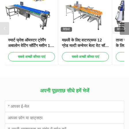
विडियो
विडियो
स्मार्ट फ्रेश ऑयस्टर ट्रेपैंग
मछली के लिए वाटरप्रूफ 12
ताजा खाद
अबालोन वेटिंग सॉर्टिंग मशीन 1-
ग्रेड मल्टी कन्वेयर बेल्ट वेट सॉर्टर
के लिए प
12 लेवल सीफूड ग्रेडिंग मशीन
मशीन
मल्टीहवे
सबसे अच्छी कीमत पाएं
सबसे अच्छी कीमत पाएं
सब
अपनी पूछताछ सीधे हमें भेजें