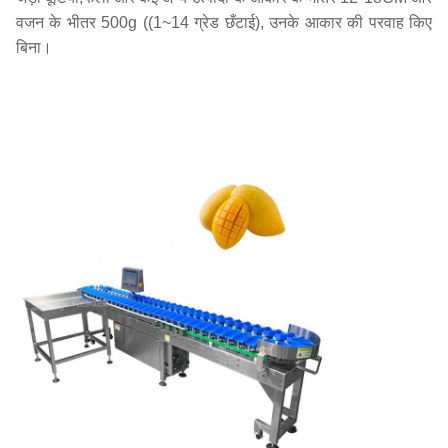
वजन के भीतर 500g ((1~14 ग्रेड छँटाई), उनके आकार की परवाह किए
बिना।