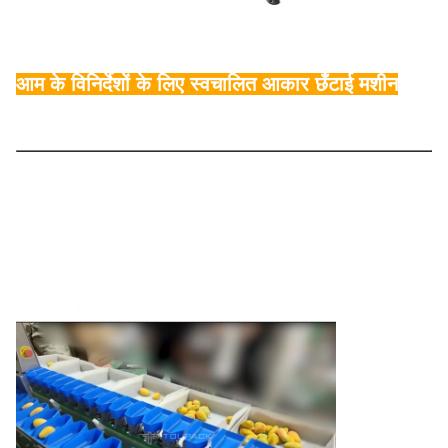
आम के विनिर्देशों के लिए स्वचालित आकार छँटाई मशीन
मॉडल
TY-JYH104P115-01-11
अधिकतम.वजन
500 ग्राम
छँटाई की सटीकता
±0.3g
छँटाई की गति
300 बीपीएम
एचएमआई
7 ̊ रंगीन टच स्क्रीन