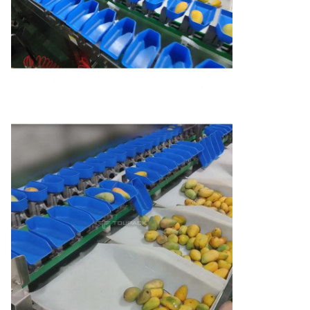
उत्पाद का आकार
≤1800mm ((L) *120mm ((W)
नियंत्रण प्रणाली
उच्च गति ए/डी नियंत्रक
पूर्व-सेट प्रोड, नहीं।
99
विद्युत आपूर्ति
AC220V±10% 50Hz/60Hz,0.6KW
3592mm(L) * 1174mm(W) *
मशीन का आयाम
1508mm(H)
डिवाइस को अस्वीकार
पलटा हुआ यंत्र
करें
तापमानः 0°C~40°C;
कार्य की स्थिति
आर्द्रता:30%~95%