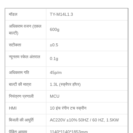
मॉडल
TY-M14L1.3
अधिकतम वजन (एकल
600g
बाल्टी)
सटीकता
±0.5
न्यूनतम स्केल अंतराल
0.1g
अधिकतम गति
45p/m
बाल्टी की मात्रा
1.3L (स्क्रैपर हॉपर)
नियंत्रण प्रणाली
MCU
HMI
10 इंच रंगीन टच स्क्रीन
बिजली की आपूर्ति
AC220V ±10% 50HZ / 60 HZ, 1.5KW
पैकिंग आयाम
1140*1140*1853mm