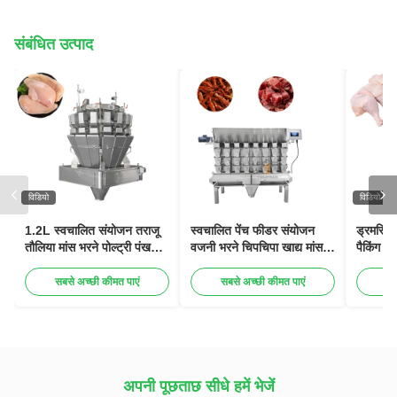
संबंधित उत्पाद
विडियो
विडियो
1.2L स्वचालित संयोजन तराजू
स्वचालित पेंच फीडर संयोजन
ड्रमस्टि
तौलिया मांस भरने पोल्ट्री पंख
वजनी भरने चिपचिपा खाद्य मांस
पैकिंग 
पैकेजिंग मशीन
पैकिंग मशीन
वर्टिकल
सबसे अच्छी कीमत पाएं
सबसे अच्छी कीमत पाएं
सब
अपनी पूछताछ सीधे हमें भेजें