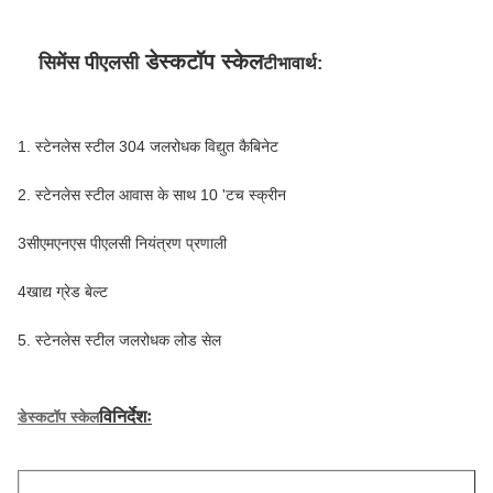
सीमेंस पीएलसी बेल्ट वेजर जमे हुए मछली प्रसंस्करण मशीन जलरोधक
डेस्कटॉप स्केल
सिमेंस पीएलसी
टी
भावार्थ:
1. स्टेनलेस स्टील 304 जलरोधक विद्युत कैबिनेट
2. स्टेनलेस स्टील आवास के साथ 10 'टच स्क्रीन
3सीएमएनएस पीएलसी नियंत्रण प्रणाली
4खाद्य ग्रेड बेल्ट
5. स्टेनलेस स्टील जलरोधक लोड सेल
विनिर्देशः
डेस्कटॉप स्केल