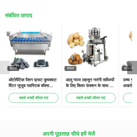
संबंधित उत्पाद
विडियो
विडियो
विडियो
ऑटोमैटिक पैशन फ्रूट कुमक्वाट
आलू प्याज लहसुन नारंगी सब्जियों
उच्च गुण
विंटर जुजुब प्लास्टिक बॉक्स
के लिए क्लिप फंक्शन के साथ पूर्ण
अखरोट ने
पैकेजिंग मशीन ब्लैकबेरी वेजिंग
ऑटो मेष नेट बैग पैकिंग मशीन
मशीन लह
भरने पैकेजिंग लाइन
जाल बैग 
सबसे अच्छी कीमत पाएं
सबसे अच्छी कीमत पाएं
सब
सिक्के ज
अपनी पूछताछ सीधे हमें भेजें