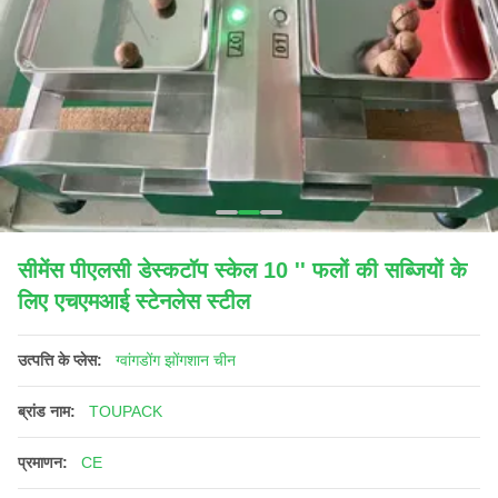
सीमेंस पीएलसी डेस्कटॉप स्केल 10 '' फलों की सब्जियों के
लिए एचएमआई स्टेनलेस स्टील
उत्पत्ति के प्लेस:
ग्वांगडोंग झोंगशान चीन
ब्रांड नाम:
TOUPACK
प्रमाणन:
CE