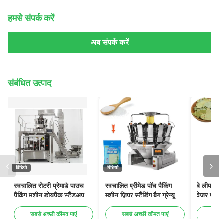
हमसे संपर्क करें
अब संपर्क करें
संबंधित उत्पाद
विडियो
विडियो
स्वचालित रोटरी प्रेमाडे पाउच
स्वचालित प्रीमेड पॉच पैकिंग
बे लीफ फ
पैकिंग मशीन डोयपैक स्टैंडअप बैग
मशीन ज़िपर स्टैंडिंग बैग ग्रेन्यूल
वेजर प्री
पैकेजिंग
चीनी नमक चावल अनाज पैकिंग
फंक्शन प
मशीन
सबसे अच्छी कीमत पाएं
सबसे अच्छी कीमत पाएं
सब