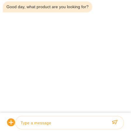
Good day, what product are you looking for?
टेलीफोन：0086-18923335619
ईमेल：sales@toupack.com
हमारे बारे में
कंपनी प्रोफ़ाइल
कारखाने का दौरा
गुणवत्ता नियंत्रण
साइटमैप
गोपनीयता नीति
चीन अच्छी गुणवत्ता मल्टीहेड वजनी आपूर्तिकर्ता. कॉपीराइट © 2020-2026
GUANGDONG TOUPACK INTELLIGENT EQUIPMENT CO., LTD . सर्वाधिकार
सुरक्षित।