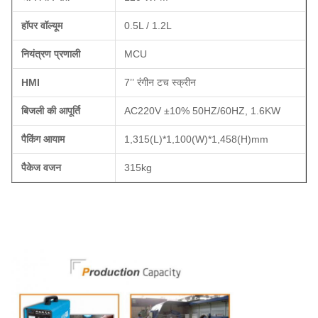
हॉपर वॉल्यूम
0.5L / 1.2L
नियंत्रण प्रणाली
MCU
HMI
7’’ रंगीन टच स्क्रीन
बिजली की आपूर्ति
AC220V ±10% 50HZ/60HZ, 1.6KW
पैकिंग आयाम
1,315(L)*1,100(W)*1,458(H)mm
पैकेज वजन
315kg