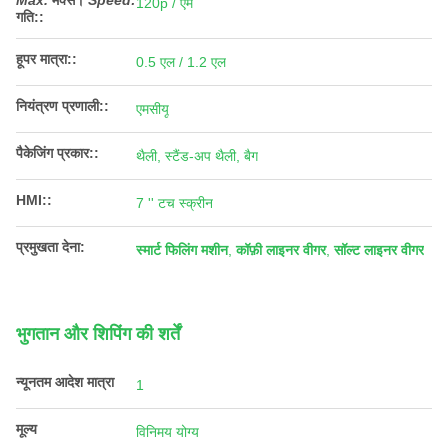
Max.
मैक्स।
Speed:
120p / एम
गति:
:
हूपर मात्रा::
0.5 एल / 1.2 एल
नियंत्रण प्रणाली::
एमसीयू
पैकेजिंग प्रकार::
थैली, स्टैंड-अप थैली, बैग
HMI::
7 '' टच स्क्रीन
प्रमुखता देना:
स्मार्ट फिलिंग मशीन
,
कॉफ़ी लाइनर वीगर
,
सॉल्ट लाइनर वीगर
भुगतान और शिपिंग की शर्तें
न्यूनतम आदेश मात्रा
1
मूल्य
विनिमय योग्य