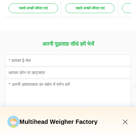
सबसे अच्छी कीमत पाएं
सबसे अच्छी कीमत पाएं
सब
अपनी पूछताछ सीधे हमें भेजें
अब सबमिट करें
Multihead Weigher Factory
7:09 PM