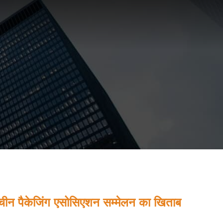
 चीन पैकेजिंग एसोसिएशन सम्मेलन का खिताब