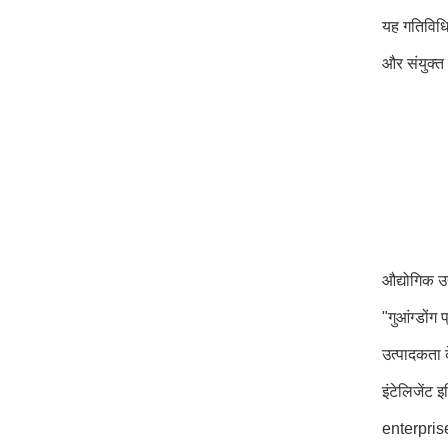
यह गतिविधि
और संयुक्त 
औद्योगिक उद
"गुआंग्डों
उत्पादकता क
इंटेलिजें
enterpris