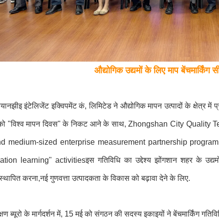
औद्योगिक उद्यमों के लिए माप बेंचमार्किंग 
तियानझीइ इंटेलिजेंट इक्विपमेंट कं, लिमिटेड ने औद्योगिक मापन उत्पादों के क्षेत्र म
 को "विश्व मापन दिवस" के निकट आने के साथ, Zhongshan City Quality
nd medium-sized enterprise measurement partnership program
ion learning" activitiesइस गतिविधि का उद्देश्य झोंगशान शहर के उद्यमों
ग" स्थापित करना,नई गुणवत्ता उत्पादकता के विकास को बढ़ावा देने के लिए.
ेक्षण ब्यूरो के मार्गदर्शन में, 15 मई को संगठन की सदस्य इकाइयों ने बेंचमार्किंग ग