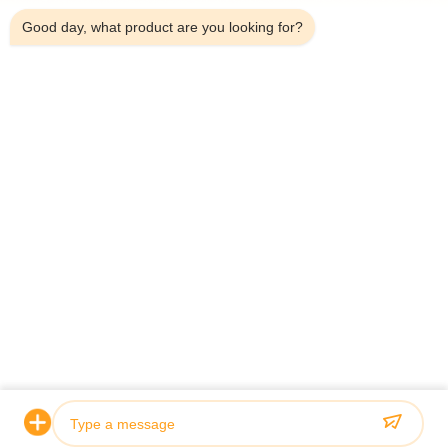
Good day, what product are you looking for?
टेलीफोन：0086-18923335619
ईमेल：sales@toupack.com
हमारे बारे में
कंपनी प्रोफ़ाइल
कारखाने का दौरा
गुणवत्ता नियंत्रण
साइटमैप
गोपनीयता नीति
चीन अच्छी गुणवत्ता मल्टीहेड वजनी आपूर्तिकर्ता. कॉपीराइट © 2020-2026
GUANGDONG TOUPACK INTELLIGENT EQUIPMENT CO., LTD . सर्वाधिकार
सुरक्षित।