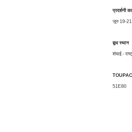
प्रदर्शनी 
जून 19-21
बूथ स्थान
शंघाई - राष्
TOUPACK इ
51E80